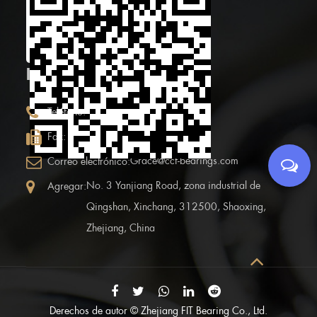
Escanea el código
QR móvil
INFORMACIÓN DE CONTACTO
+86 (0)575 86090100
Teléfono:
+86 (0)575-86097777
Fax:
Grace@ccf-bearings.com
Correo electrónico:
No. 3 Yanjiang Road, zona industrial de
Agregar:
Qingshan, Xinchang, 312500, Shaoxing,
Zhejiang, China
Derechos de autor ©
Zhejiang FIT Bearing Co., Ltd.