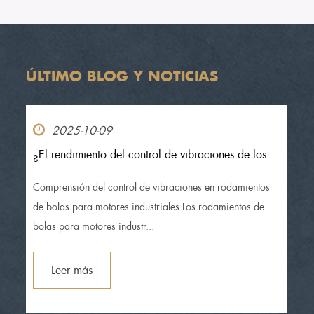
ÚLTIMO BLOG Y NOTICIAS
2025-10-09
¿El rendimiento del control de vibraciones de los
rodamientos de bolas de motores industriales
cumple con los requisitos de los motores
Comprensión del control de vibraciones en rodamientos
industriales?
de bolas para motores industriales Los rodamientos de
bolas para motores industr...
Leer más