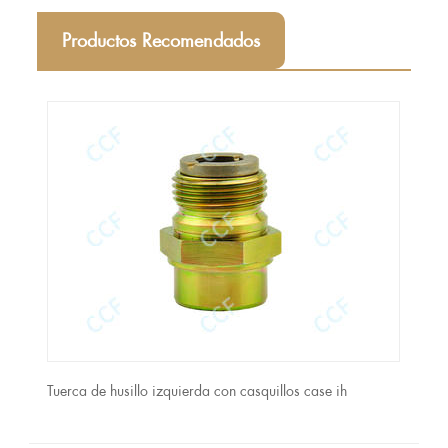
Productos Recomendados
Tuerca de husillo izquierda con casquillos case ih
ona,
Parte