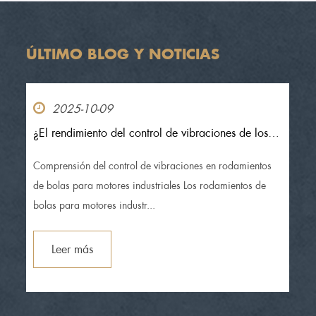
ÚLTIMO BLOG Y NOTICIAS
2025-10-09
¿El rendimiento del control de vibraciones de los
rodamientos de bolas de motores industriales
cumple con los requisitos de los motores
Comprensión del control de vibraciones en rodamientos
industriales?
de bolas para motores industriales Los rodamientos de
bolas para motores industr...
Leer más