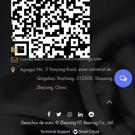
QR móvil
INFORMACIÓN DE CONTACTO
+86 (0)575 86090100
Teléfono:
+86 (0)575-86097777
Fax:
Grace@ccf-bearings.com
Correo electrónico:
No. 3 Yanjiang Road, zona industrial de
Agregar:
Qingshan, Xinchang, 312500, Shaoxing,
Zhejiang, China
Derechos de autor ©
Zhejiang FIT Bearing Co., Ltd.
Technical Support ：
Smart Cloud