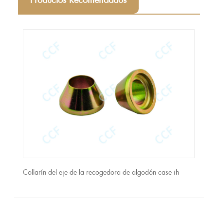
 - 90
Collarín del eje de la recogedora de algodón case ih
Parte