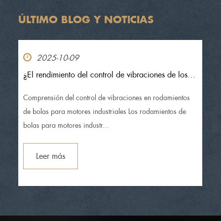
ÚLTIMO BLOG Y NOTICIAS
2025-10-09
¿El rendimiento del control de vibraciones de los
rodamientos de bolas de motores industriales
cumple con los requisitos de los motores
Comprensión del control de vibraciones en rodamientos
industriales?
de bolas para motores industriales Los rodamientos de
bolas para motores industr...
Leer más