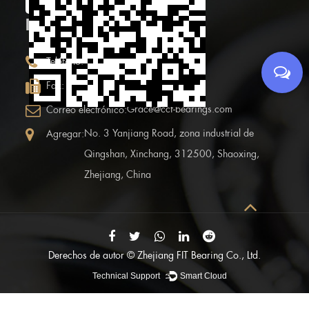
INFORMACIÓN DE CONTACTO
+86 (0)575 86090100
Teléfono:
+86 (0)575-86097777
Fax:
Grace@ccf-bearings.com
Correo electrónico:
No. 3 Yanjiang Road, zona industrial de
Agregar:
Qingshan, Xinchang, 312500, Shaoxing,
Zhejiang, China
Derechos de autor ©
Zhejiang FIT Bearing Co., Ltd.
Technical Support ：
Smart Cloud