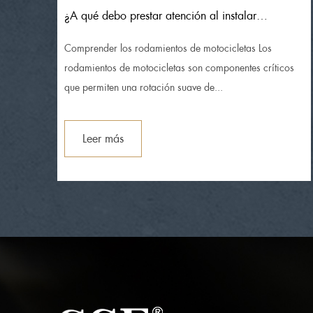
tar
¿A qué debo prestar atención al instalar
rodamientos de motocicleta para evitar daños?
s
Comprender los rodamientos de motocicletas Los
omo
rodamientos de motocicletas son componentes críticos
que permiten una rotación suave de...
Leer más