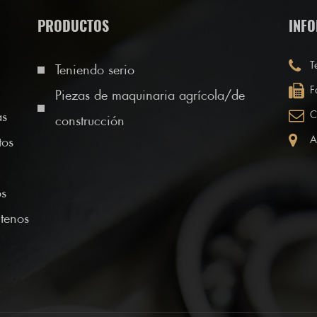
PRODUCTOS
INFO
T
Teniendo serio
F
Piezas de maquinaria agrícola/de
as
C
construcción
A
tos
os
tenos