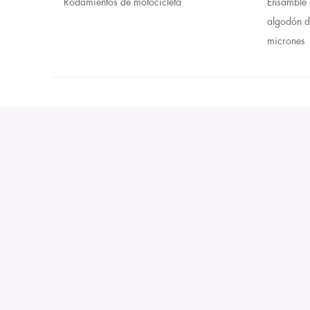
Rodamientos de motocicleta
Ensamble 
algodón d
micrones