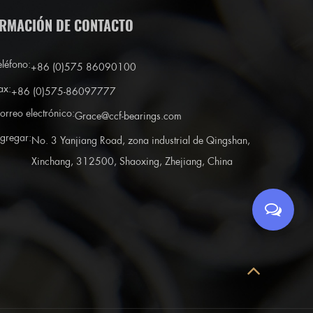
RMACIÓN DE CONTACTO
eléfono:
+86 (0)575 86090100
ax:
+86 (0)575-86097777
orreo electrónico:
Grace@ccf-bearings.com
gregar:
No. 3 Yanjiang Road, zona industrial de Qingshan,
Xinchang, 312500, Shaoxing, Zhejiang, China